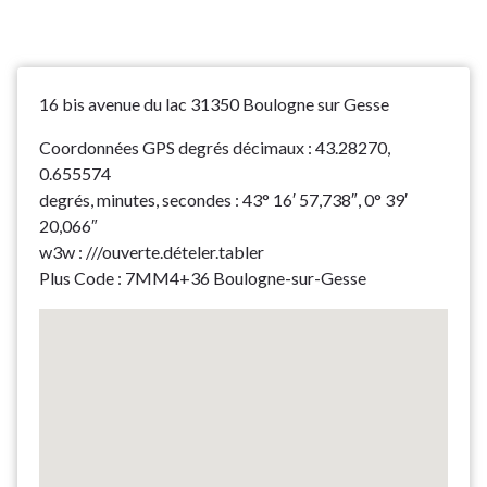
16 bis avenue du lac 31350 Boulogne sur Gesse
Coordonnées GPS degrés décimaux : 43.28270,
0.655574
degrés, minutes, secondes : 43° 16′ 57,738″, 0° 39′
20,066″
w3w : ///ouverte.dételer.tabler
Plus Code : 7MM4+36 Boulogne-sur-Gesse